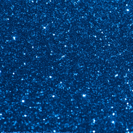
03824040-c1a7-43dc-a36f-a5e193699927_1