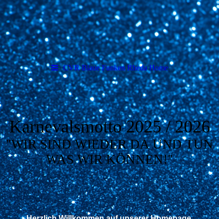
CVR Blaue Funken Rheda Home
Karnevalsmotto 2025 / 2026
"WIR SIND WIEDER DA UND TUN
WAS WIR KÖNNEN!"
Herzlich Willkommen auf unserer Homepage.